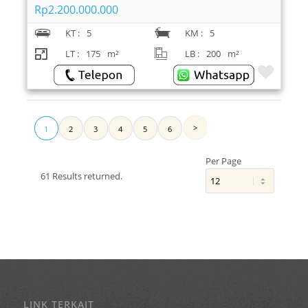
Rp2.200.000.000
KT :
5
KM :
5
LT :
175
m²
LB :
200
m²
1
2
3
4
5
6
Per Page
61 Results returned.
LINK TERKAIT