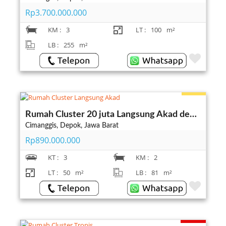
Rp3.700.000.000
KM :
3
LT :
100
m²
LB :
255
m²
Indent
Rumah Cluster 20 juta Langsung Akad dekat TOL Cisalak Depok
Cimanggis, Depok, Jawa Barat
Rp890.000.000
KT :
3
KM :
2
LT :
50
m²
LB :
81
m²
Terjual