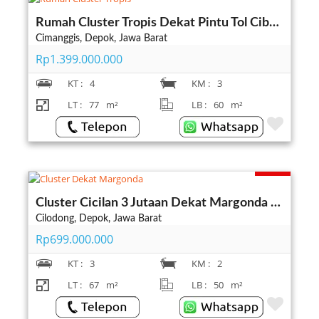
Rumah Cluster Tropis Dekat Pintu Tol Cibubur Cimanggis Depok
Cimanggis, Depok, Jawa Barat
Rp1.399.000.000
KT :
4
KM :
3
LT :
77
m²
LB :
60
m²
Terjual
Cluster Cicilan 3 Jutaan Dekat Margonda dan KRL Depok
Cilodong, Depok, Jawa Barat
Rp699.000.000
KT :
3
KM :
2
LT :
67
m²
LB :
50
m²