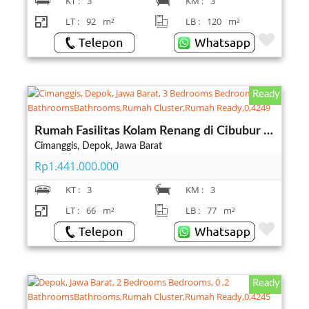
KT :
3
KM :
3
LT :
92
m²
LB :
120
m²
Ready
Rumah Fasilitas Kolam Renang di Cibubur Depok
Cimanggis, Depok, Jawa Barat
Rp1.441.000.000
KT :
3
KM :
3
LT :
66
m²
LB :
77
m²
Ready