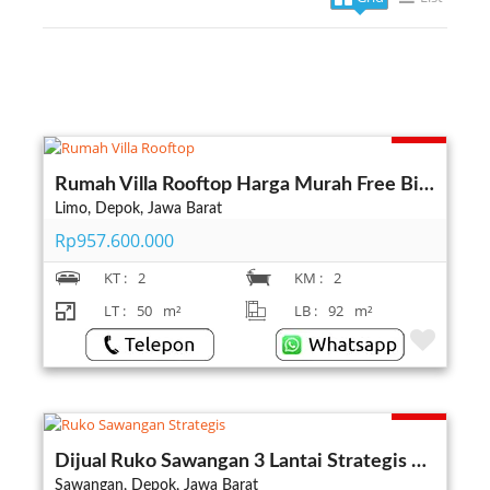
Terjual
Rumah Villa Rooftop Harga Murah Free Biaya Limo Depok
Limo, Depok, Jawa Barat
Rp957.600.000
KT :
2
KM :
2
LT :
50
m²
LB :
92
m²
Terjual
Dijual Ruko Sawangan 3 Lantai Strategis Dalam Terbesar Depok
Sawangan, Depok, Jawa Barat