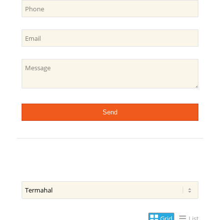
Grid
List