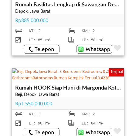
Rumah Fasilitas Lengkap di Sawangan Dekat TOL Pamulang Depok
Depok, Jawa Barat
Rp885.000.000
KT :
2
KM :
2
LT :
85
m²
LB :
58
m²
Terjual
Rumah HOOK Siap Huni di Margonda Kota Depok
Beji, Depok, Jawa Barat
Rp1.550.000.000
KT :
3
KM :
2
LT :
90
m²
LB :
84
m²