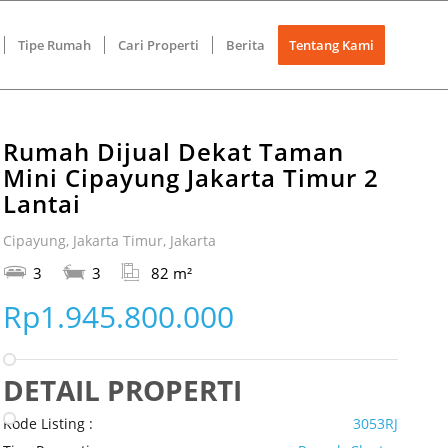
Tipe Rumah
Cari Properti
Berita
Tentang Kami
Rumah Dijual Dekat Taman
Mini Cipayung Jakarta Timur 2
Lantai
Cipayung, Jakarta Timur, Jakarta
3
3
82 m²
Rp1.945.800.000
DETAIL PROPERTI
Kode Listing :
3053RJ