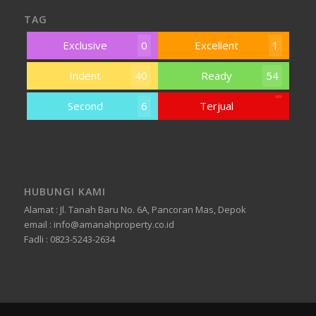
TAG
Exclusive
0
Excellent
1
Indent
40
Ready
54
Second
6
Terjual
HUBUNGI KAMI
Alamat : Jl. Tanah Baru No. 6A, Pancoran Mas, Depok
email : info@amanahproperty.co.id
Fadli : 0823-5243-2634