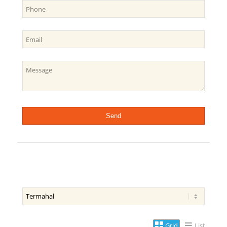
Grid
List