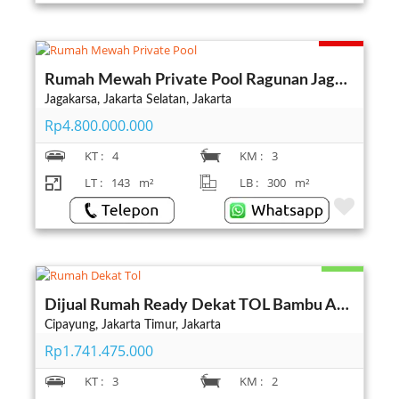
Terjual
Rumah Mewah Private Pool Ragunan Jagakarsa Jakarta Selatan
Jagakarsa, Jakarta Selatan, Jakarta
Rp4.800.000.000
KT :
4
KM :
3
LT :
143
m²
LB :
300
m²
Ready
Dijual Rumah Ready Dekat TOL Bambu Apus Cipayung Jakarta Timur
Cipayung, Jakarta Timur, Jakarta
Rp1.741.475.000
KT :
3
KM :
2