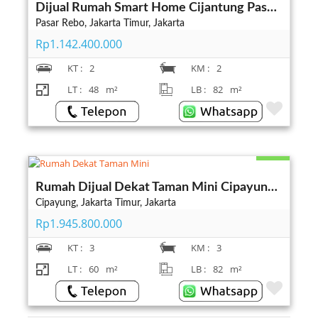
Dijual Rumah Smart Home Cijantung Pasar Rebo Jakarta Timur
Pasar Rebo, Jakarta Timur, Jakarta
Rp1.142.400.000
KT :
2
KM :
2
LT :
48
m²
LB :
82
m²
Ready
Rumah Dijual Dekat Taman Mini Cipayung Jakarta Timur 2 Lantai
Cipayung, Jakarta Timur, Jakarta
Rp1.945.800.000
KT :
3
KM :
3
LT :
60
m²
LB :
82
m²