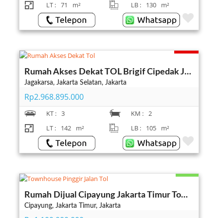
LT :
71
m²
LB :
130
m²
Terjual
Rumah Akses Dekat TOL Brigif Cipedak Jagakarsa Jakarta Selatan
Jagakarsa, Jakarta Selatan, Jakarta
Rp2.968.895.000
KT :
3
KM :
2
LT :
142
m²
LB :
105
m²
Ready
Rumah Dijual Cipayung Jakarta Timur Townhouse Pinggir Jalan Tol
Cipayung, Jakarta Timur, Jakarta