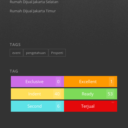
Rumah Dijual Jakarta Selatan
Rumah Dijual Jakarta Timur
TAGS
event
pengetahuan
Properti
TAG
Exclusive
0
Excellent
1
Indent
40
Ready
53
Second
6
Terjual