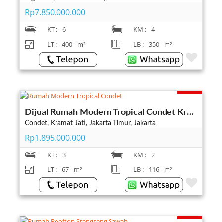
Rp7.850.000.000
KT :
6
KM :
4
LT :
400
m²
LB :
350
m²
Terjual
Dijual Rumah Modern Tropical Condet Kramat Jati Jakarta Timur
Condet, Kramat Jati, Jakarta Timur, Jakarta
Rp1.895.000.000
KT :
3
KM :
2
LT :
67
m²
LB :
116
m²
Terjual