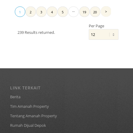
...
1
2
3
4
5
19
20
Per Page
239 Results returned.
LINK TERKAIT
Berita
Tim Amanah Property
Tentang Amanah Property
Rumah Dijual Depok