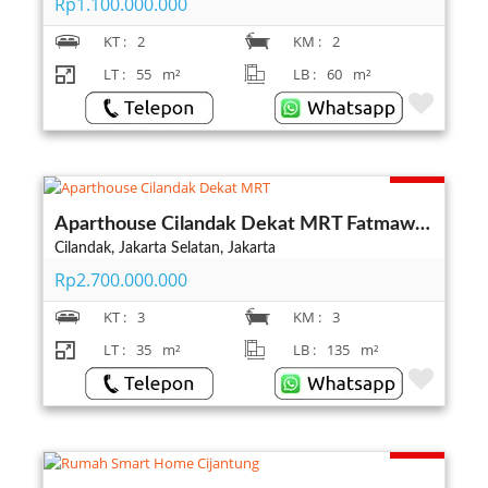
Rp1.100.000.000
KT :
2
KM :
2
LT :
55
m²
LB :
60
m²
Terjual
Aparthouse Cilandak Dekat MRT Fatmawati Jakarta Selatan
Cilandak, Jakarta Selatan, Jakarta
Rp2.700.000.000
KT :
3
KM :
3
LT :
35
m²
LB :
135
m²
Terjual