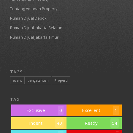
Tentang Amanah Property
Rumah Dijual Depok
Rumah Dijual Jakarta Selatan
Rumah Dijual Jakarta Timur
TAGS
event
pengetahuan
Properti
TAG
Exclusive
0
Excellent
1
Indent
40
Ready
54