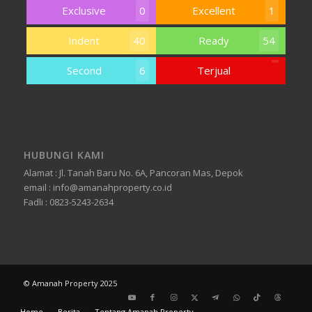
Exclusive
0
Excellent
1
Indent
40
Ready
54
Second
6
Terjual
HUBUNGI KAMI
Alamat : Jl. Tanah Baru No. 6A, Pancoran Mas, Depok
email : info@amanahproperty.co.id
Fadli : 0823-5243-2634
© Amanah Property 2025
Hubungi
Whatsapp
Home
Berita
Tentang Amanah Property