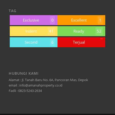
TAG
Exclusive
0
Excellent
1
Indent
41
Ready
52
Second
6
Terjual
HUBUNGI KAMI
Alamat : Jl. Tanah Baru No. 6A, Pancoran Mas, Depok
email : info@amanahproperty.co.id
Fadli : 0823-5243-2634