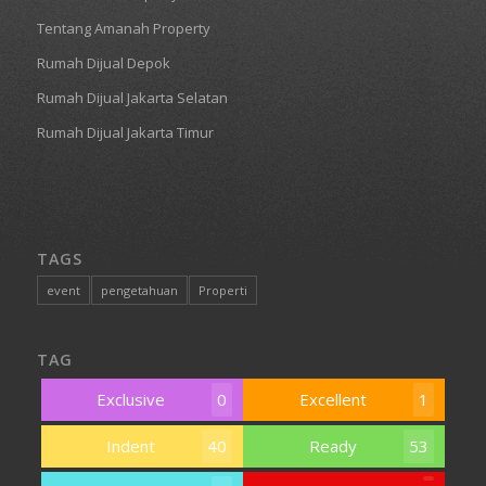
Tentang Amanah Property
Rumah Dijual Depok
Rumah Dijual Jakarta Selatan
Rumah Dijual Jakarta Timur
TAGS
event
pengetahuan
Properti
TAG
Exclusive
0
Excellent
1
Indent
40
Ready
53