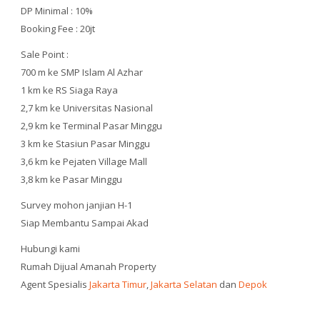
DP Minimal : 10%
Booking Fee : 20jt
Sale Point :
700 m ke SMP Islam Al Azhar
1 km ke RS Siaga Raya
2,7 km ke Universitas Nasional
2,9 km ke Terminal Pasar Minggu
3 km ke Stasiun Pasar Minggu
3,6 km ke Pejaten Village Mall
3,8 km ke Pasar Minggu
Survey mohon janjian H-1
Siap Membantu Sampai Akad
Hubungi kami
Rumah Dijual Amanah Property
Agent Spesialis
Jakarta Timur
,
Jakarta Selatan
dan
Depok