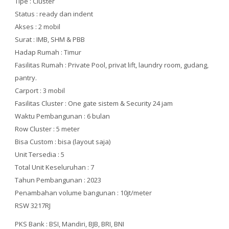
Tipe : Cluster
Status : ready dan indent
Akses : 2 mobil
Surat : IMB, SHM & PBB
Hadap Rumah : Timur
Fasilitas Rumah : Private Pool, privat lift, laundry room, gudang,
pantry.
Carport : 3 mobil
Fasilitas Cluster : One gate sistem & Security 24 jam
Waktu Pembangunan : 6 bulan
Row Cluster : 5 meter
Bisa Custom : bisa (layout saja)
Unit Tersedia : 5
Total Unit Keseluruhan : 7
Tahun Pembangunan : 2023
Penambahan volume bangunan : 10jt/meter
RSW 3217RJ
PKS Bank : BSI, Mandiri, BJB, BRI, BNI