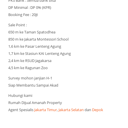
PKS Bank : Semua bank bisa
DP Minimal : DP 0% (KPR)
Booking Fee : 20jt
Sale Point :
650 m ke Taman Spatodhea
850 m ke Jakarta Montessori School
1,6 km ke Pasar Lenteng Agung
1,7 km ke Stasiun KAI Lenteng Agung
2,4 km ke RSUD Jagakarsa
4,5 km ke Ragunan Zoo
Survey mohon janjian H-1
Siap Membantu Sampai Akad
Hubungi kami
Rumah Dijual Amanah Property
Agent Spesialis
Jakarta Timur
,
Jakarta Selatan
dan
Depok