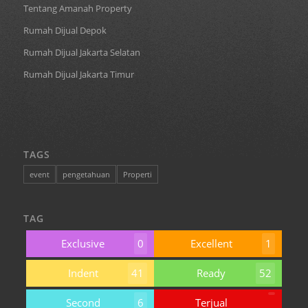
Tentang Amanah Property
Rumah Dijual Depok
Rumah Dijual Jakarta Selatan
Rumah Dijual Jakarta Timur
TAGS
event
pengetahuan
Properti
TAG
Exclusive
0
Excellent
1
Indent
41
Ready
52
Second
6
Terjual