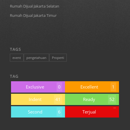
Rumah Dijual Jakarta Selatan
Rumah Dijual Jakarta Timur
TAGS
event
pengetahuan
Properti
TAG
Exclusive
0
Excellent
1
Indent
41
Ready
52
Second
6
Terjual