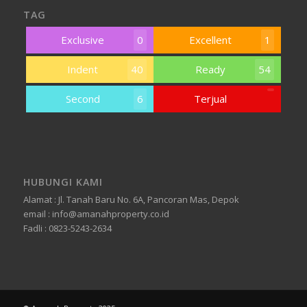
TAG
Exclusive
0
Excellent
1
Indent
40
Ready
54
Second
6
Terjual
HUBUNGI KAMI
Alamat : Jl. Tanah Baru No. 6A, Pancoran Mas, Depok
email : info@amanahproperty.co.id
Fadli : 0823-5243-2634