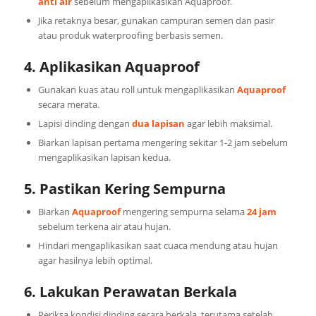
anti air
sebelum mengaplikasikan Aquaproof.
Jika retaknya besar, gunakan campuran semen dan pasir
atau produk waterproofing berbasis semen.
4. Aplikasikan Aquaproof
Gunakan kuas atau roll untuk mengaplikasikan
Aquaproof
secara merata.
Lapisi dinding dengan
dua lapisan
agar lebih maksimal.
Biarkan lapisan pertama mengering sekitar 1-2 jam sebelum
mengaplikasikan lapisan kedua.
5. Pastikan Kering Sempurna
Biarkan
Aquaproof
mengering sempurna selama
24 jam
sebelum terkena air atau hujan.
Hindari mengaplikasikan saat cuaca mendung atau hujan
agar hasilnya lebih optimal.
6. Lakukan Perawatan Berkala
Periksa kondisi dinding secara berkala, terutama setelah