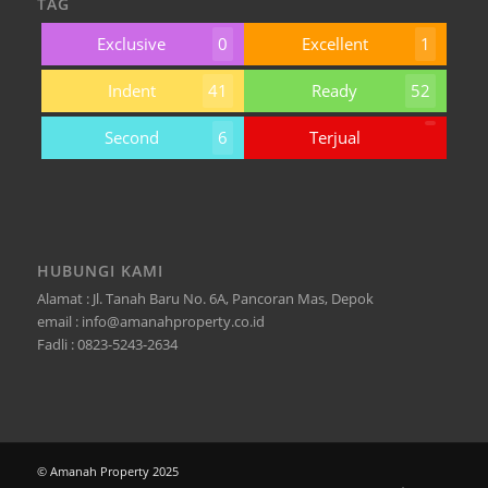
TAG
Exclusive
0
Excellent
1
Indent
41
Ready
52
Second
6
Terjual
HUBUNGI KAMI
Alamat : Jl. Tanah Baru No. 6A, Pancoran Mas, Depok
email : info@amanahproperty.co.id
Fadli : 0823-5243-2634
© Amanah Property 2025