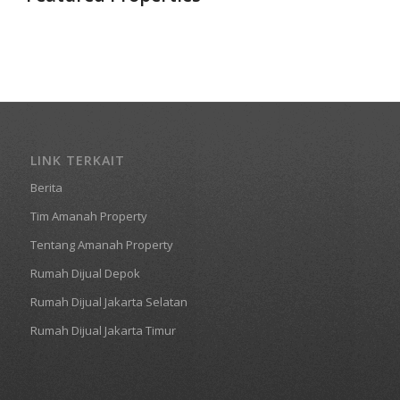
LINK TERKAIT
Berita
Tim Amanah Property
Tentang Amanah Property
Rumah Dijual Depok
Rumah Dijual Jakarta Selatan
Rumah Dijual Jakarta Timur