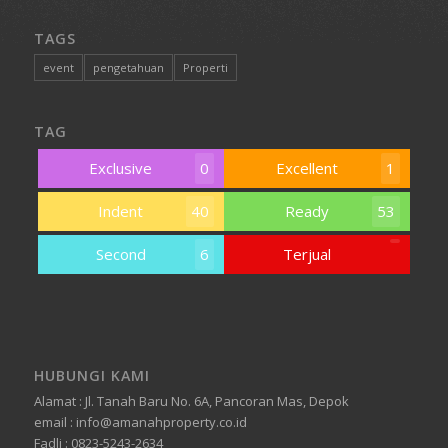
TAGS
event
pengetahuan
Properti
TAG
Exclusive
0
Excellent
1
Indent
40
Ready
53
Second
6
Terjual
HUBUNGI KAMI
Alamat : Jl. Tanah Baru No. 6A, Pancoran Mas, Depok
email : info@amanahproperty.co.id
Fadli : 0823-5243-2634