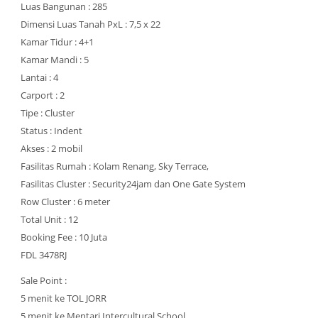
Luas Bangunan : 285
Dimensi Luas Tanah PxL : 7,5 x 22
Kamar Tidur : 4+1
Kamar Mandi : 5
Lantai : 4
Carport : 2
Tipe : Cluster
Status : Indent
Akses : 2 mobil
Fasilitas Rumah : Kolam Renang, Sky Terrace,
Fasilitas Cluster : Security24jam dan One Gate System
Row Cluster : 6 meter
Total Unit : 12
Booking Fee : 10 Juta
FDL 3478RJ
Sale Point :
5 menit ke TOL JORR
5 menit ke Mentari Intercultural School