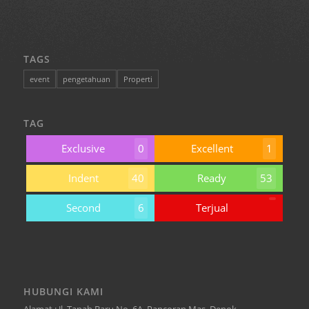
TAGS
event
pengetahuan
Properti
TAG
Exclusive
0
Excellent
1
Indent
40
Ready
53
Second
6
Terjual
HUBUNGI KAMI