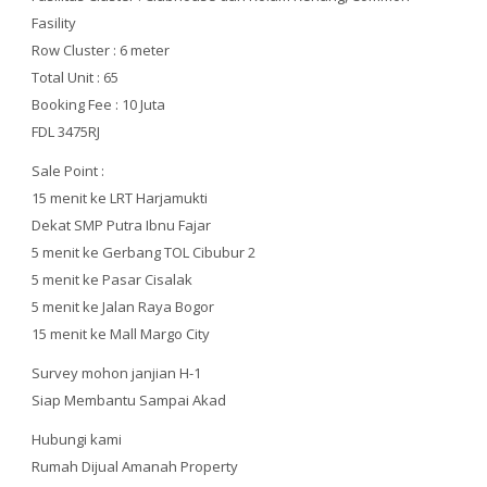
Fasility
Row Cluster : 6 meter
Total Unit : 65
Booking Fee : 10 Juta
FDL 3475RJ
Sale Point :
15 menit ke LRT Harjamukti
Dekat SMP Putra Ibnu Fajar
5 menit ke Gerbang TOL Cibubur 2
5 menit ke Pasar Cisalak
5 menit ke Jalan Raya Bogor
15 menit ke Mall Margo City
Survey mohon janjian H-1
Siap Membantu Sampai Akad
Hubungi kami
Rumah Dijual Amanah Property