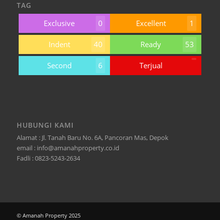
TAG
Exclusive
0
Excellent
1
Indent
40
Ready
53
Second
6
Terjual
HUBUNGI KAMI
Alamat : Jl. Tanah Baru No. 6A, Pancoran Mas, Depok
email : info@amanahproperty.co.id
Fadli : 0823-5243-2634
© Amanah Property 2025