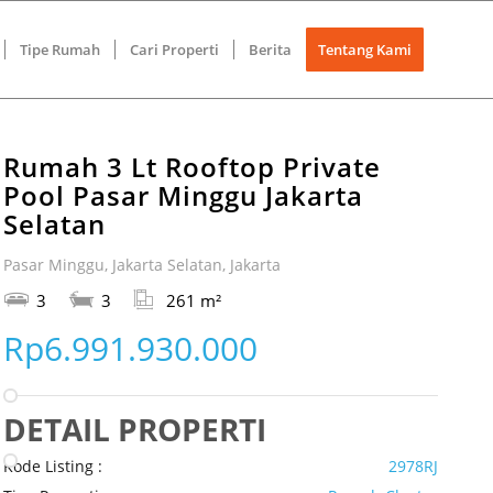
Tipe Rumah
Cari Properti
Berita
Tentang Kami
Rumah 3 Lt Rooftop Private
Pool Pasar Minggu Jakarta
Selatan
Pasar Minggu, Jakarta Selatan, Jakarta
3
3
261 m²
Rp6.991.930.000
DETAIL PROPERTI
Kode Listing :
2978RJ