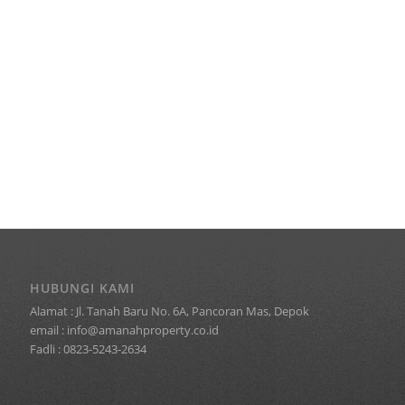
HUBUNGI KAMI
Alamat : Jl. Tanah Baru No. 6A, Pancoran Mas, Depok
email : info@amanahproperty.co.id
Fadli : 0823-5243-2634