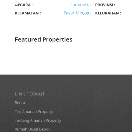
Indonesia
NEGARA :
PROVINSI :
Pasar Minggu
KECAMATAN :
KELURAHAN :
Featured Properties
LINK TERKAIT
Berita
Tim Amanah Property
Tentang Amanah Property
Rumah Dijual Depok