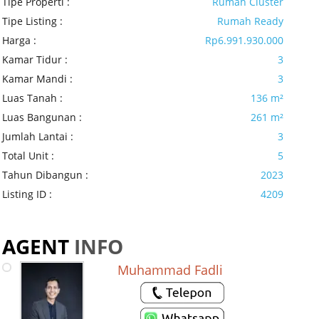
Tipe Properti :
Rumah Cluster
Tipe Listing :
Rumah Ready
Harga :
Rp6.991.930.000
Kamar Tidur :
3
Kamar Mandi :
3
Luas Tanah :
136 m²
Luas Bangunan :
261 m²
Jumlah Lantai :
3
Total Unit :
5
Tahun Dibangun :
2023
Listing ID :
4209
AGENT
INFO
Muhammad Fadli