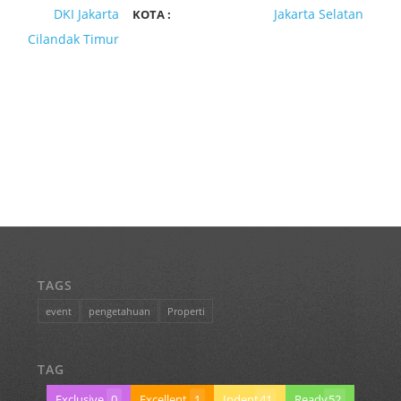
DKI Jakarta
Jakarta Selatan
KOTA :
Cilandak Timur
TAGS
event
pengetahuan
Properti
TAG
Exclusive
0
Excellent
1
Indent
41
Ready
52