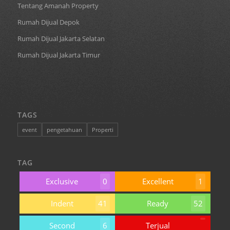
Tentang Amanah Property
Rumah Dijual Depok
Rumah Dijual Jakarta Selatan
Rumah Dijual Jakarta Timur
TAGS
event
pengetahuan
Properti
TAG
Exclusive
0
Excellent
1
Indent
41
Ready
52
Second
6
Terjual