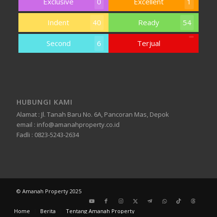
Exclusive
0
Excellent
1
Indent
40
Ready
54
Second
6
Terjual
HUBUNGI KAMI
Alamat : Jl. Tanah Baru No. 6A, Pancoran Mas, Depok
email : info@amanahproperty.co.id
Fadli : 0823-5243-2634
© Amanah Property 2025
Hubungi
Whatsapp
Home
Berita
Tentang Amanah Property