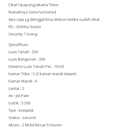
Cikal Cipayung Jakarta Timur
Rumahnya Semi Furnished
Apa saja yg ditinggal bisa diskusi ketika sudah deal
IPL : 250rbu/ bulan
Security 7 orang
Spesifikasi
Luas Tanah : 250
Luas Bangunan : 300
Dimensi Luas Tanah PxL : 10×25
Kamar Tidur : 5 (3 kamar mandi dalam)
Kamar Mandi : 4
Lantai : 2
Air : Jet Pam
Listrik : 5.500
Tipe : komplek
Status : second
Akses : 2 Mobil Besar Fortuner