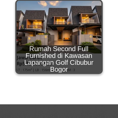
Rumah Second Full
Furnished di Kawasan
Jawa Barat
Lapangan Golf Cibubur
Rp5.150.000.000
Bogor
LT :
175
m²
|
LB :
156
m²
|
KT :
4
|
KM :
3