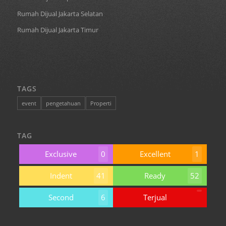
Rumah Dijual Jakarta Selatan
Rumah Dijual Jakarta Timur
TAGS
event
pengetahuan
Properti
TAG
Exclusive
0
Excellent
1
Indent
41
Ready
52
Second
6
Terjual