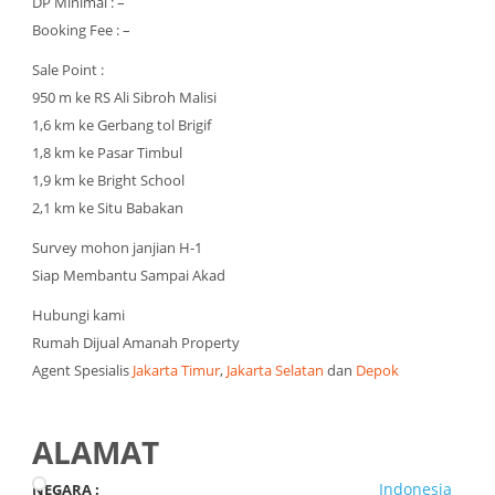
DP Minimal : –
Booking Fee : –
Sale Point :
950 m ke RS Ali Sibroh Malisi
1,6 km ke Gerbang tol Brigif
1,8 km ke Pasar Timbul
1,9 km ke Bright School
2,1 km ke Situ Babakan
Survey mohon janjian H-1
Siap Membantu Sampai Akad
Hubungi kami
Rumah Dijual Amanah Property
Agent Spesialis
Jakarta Timur
,
Jakarta Selatan
dan
Depok
ALAMAT
Indonesia
NEGARA :