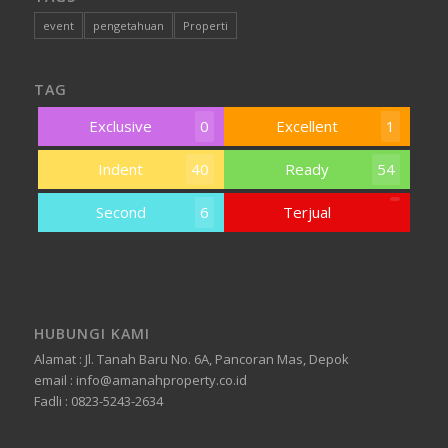
event
pengetahuan
Properti
TAG
Exclusive
0
Excellent
1
Indent
40
Ready
54
Second
6
Terjual
HUBUNGI KAMI
Alamat : Jl. Tanah Baru No. 6A, Pancoran Mas, Depok
email : info@amanahproperty.co.id
Fadli : 0823-5243-2634