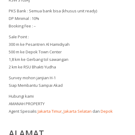
RSW 3103RJ
PKS Bank : Semua bank bisa (khusus unit ready)
DP Minimal : 10%
Booking Fee : –
Sale Point :
300 m ke Pesantren Al Hamidiyah
500 m ke Depok Town Center
1,8 km ke Gerbang tol sawangan
2 km ke RSU Bhakti Yudha
Survey mohon janjian H-1
Siap Membantu Sampai Akad
Hubungi kami
AMANAH PROPERTY
Agent Spesialis
Jakarta Timur
,
Jakarta Selatan
dan
Depok
ALAMAT