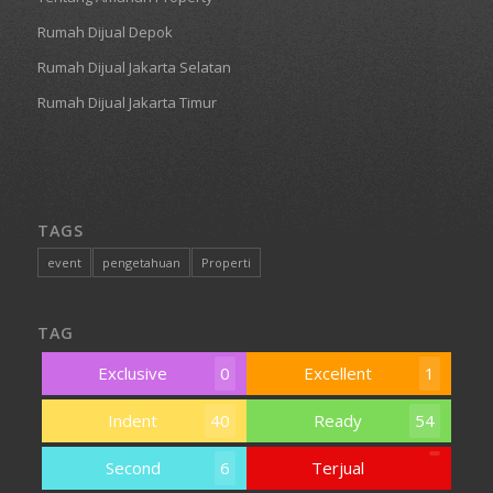
Rumah Dijual Depok
Rumah Dijual Jakarta Selatan
Rumah Dijual Jakarta Timur
TAGS
event
pengetahuan
Properti
TAG
Exclusive
0
Excellent
1
Indent
40
Ready
54
Second
6
Terjual