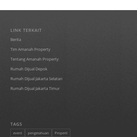
LINK TERKAIT
Berita
Tim Amanah Property
Tentang Amanah Property
Rumah Dijual Depok
Rumah Dijual Jakarta Selatan
Rumah Dijual Jakarta Timur
TAGS
event
pengetahuan
Properti