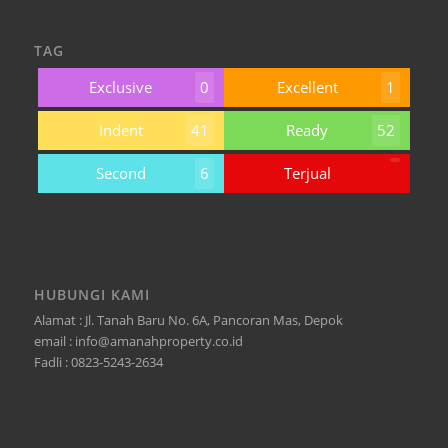
TAG
Exclusive
0
Excellent
1
Indent
41
Ready
52
Second
6
Terjual
HUBUNGI KAMI
Alamat : Jl. Tanah Baru No. 6A, Pancoran Mas, Depok
email : info@amanahproperty.co.id
Fadli : 0823-5243-2634