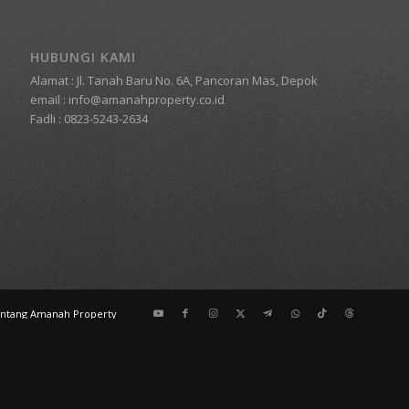
HUBUNGI KAMI
Alamat : Jl. Tanah Baru No. 6A, Pancoran Mas, Depok
email : info@amanahproperty.co.id
Fadli : 0823-5243-2634
ntang Amanah Property