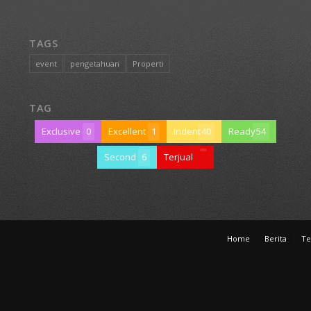
TAGS
event
pengetahuan
Properti
TAG
Exclusive
0
Excellent
1
Indent
40
Ready
54
Second
6
Terjual
Home
Berita
Te