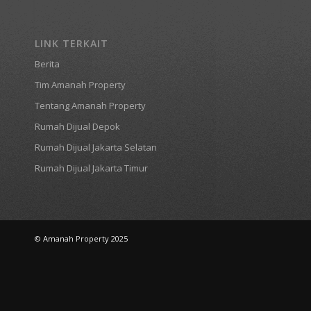
LINK TERKAIT
Berita
Tim Amanah Property
Tentang Amanah Property
Rumah Dijual Depok
Rumah Dijual Jakarta Selatan
Rumah Dijual Jakarta Timur
© Amanah Property 2025