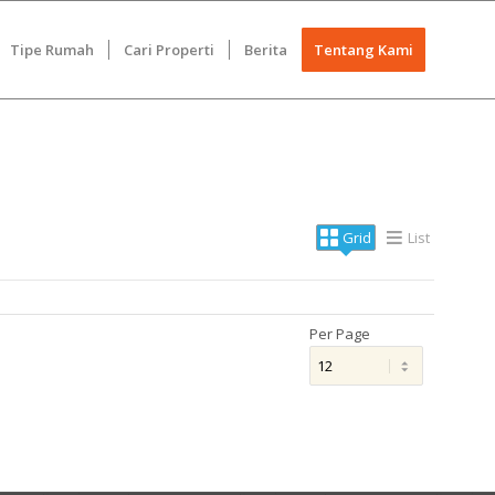
Tipe Rumah
Cari Properti
Berita
Tentang Kami
Grid
List
Per Page