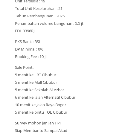
Unit Tersedia : 19
Total Unit Keseluruhan : 21
Tahun Pembangunan : 2025
Penambahan volume bangunan : 5,5 jt
FDL 3396RJ
PKS Bank : BSI
DP Minimal : 0%
Booking Fee : 10 jt
Sale Point:
5 menit ke LRT Cibubur
5 menit ke Mall Cibubur
5 menit ke Sekolah Al-Azhar
6 menit ke Jalan Alternatif Cibubur
10 menit ke Jalan Raya Bogor
5 menit ke pintu TOL Cibubur
Survey mohon janjian H-1
Siap Membantu Sampai Akad