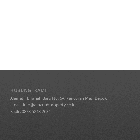
HUBUNGI KAMI
Alamat : Jl. Tanah Baru No. 6A, Pancoran Mas, Depok
email : info@amanahproperty.co.id
Fadli : 0823-5243-2634