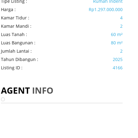
Tipe Listing :
Rumah Indent
Harga :
Rp1.297.000.000
Kamar Tidur :
4
Kamar Mandi :
2
Luas Tanah :
60 m²
Luas Bangunan :
80 m²
Jumlah Lantai :
2
Tahun Dibangun :
2025
Listing ID :
4166
AGENT
INFO