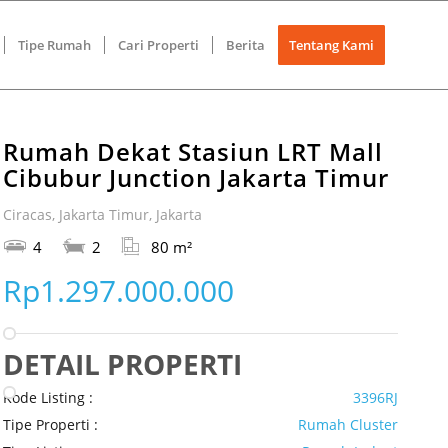
Tipe Rumah
Cari Properti
Berita
Tentang Kami
Rumah Dekat Stasiun LRT Mall
Cibubur Junction Jakarta Timur
Ciracas, Jakarta Timur, Jakarta
4
2
80 m²
Rp1.297.000.000
DETAIL PROPERTI
Kode Listing :
3396RJ
Tipe Properti :
Rumah Cluster