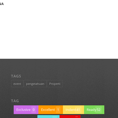
NA
TAGS
event
pengetahuan
Properti
TAG
Exclusive
0
Excellent
1
Indent
41
Ready
52