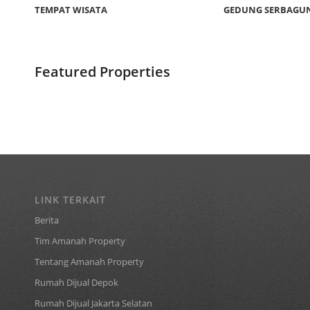
TEMPAT WISATA
GEDUNG SERBAGU
Featured Properties
LINK TERKAIT
Berita
Tim Amanah Property
Tentang Amanah Property
Rumah Dijual Depok
Rumah Dijual Jakarta Selatan